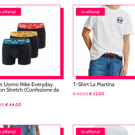
n offerta!
In offerta!
r Uomo Nike Everyday
T-Shirt La Martina
on Stretch (Confezione da
Il
Il
€
44.00
€
32.00
prezzo
prezzo
Il
Il
00
€
44.00
originale
attuale
prezzo
prezzo
era:
è:
originale
attuale
€ 44.00.
€ 32.00.
era:
è:
n offerta!
In offerta!