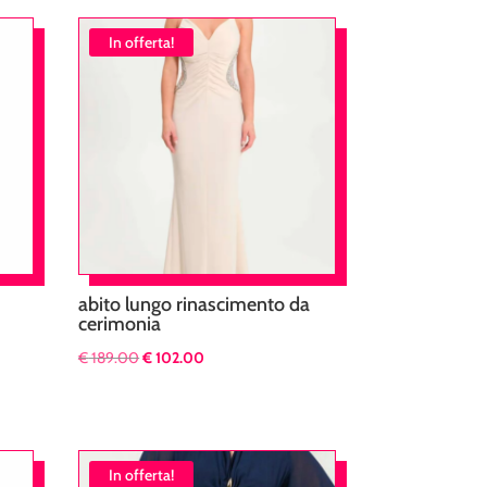
In offerta!
abito lungo rinascimento da
cerimonia
Il
Il
€
189.00
€
102.00
prezzo
prezzo
originale
attuale
era:
è:
€ 189.00.
€ 102.00.
In offerta!