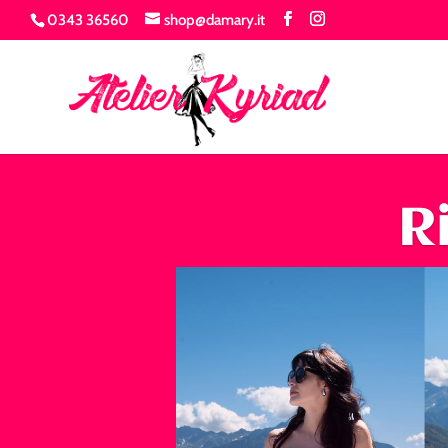
0343 36560
shop@damary.it
R