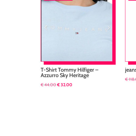
T-Shirt Tommy Hilfiger –
jean
Azzurro Sky Heritage
€
118
Il
Il
€
44.00
€
32.00
prezzo
prezzo
originale
attuale
era:
è:
€ 44.00.
€ 32.00.