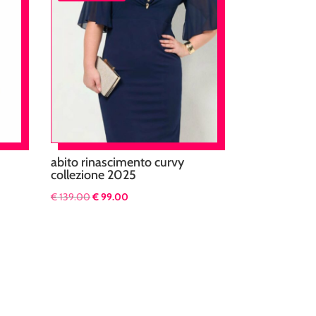
abito rinascimento curvy
collezione 2025
Il
Il
€
139.00
€
99.00
prezzo
prezzo
originale
attuale
era:
è:
€ 139.00.
€ 99.00.