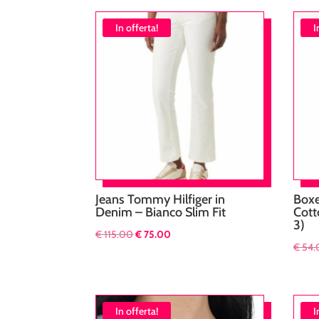
In offerta!
I
Jeans Tommy Hilfiger in
Boxe
Denim – Bianco Slim Fit
Cott
3)
Il
Il
€
115.00
€
75.00
€
54.
prezzo
prezzo
originale
attuale
era:
è:
€ 115.00.
€ 75.00.
In offerta!
I