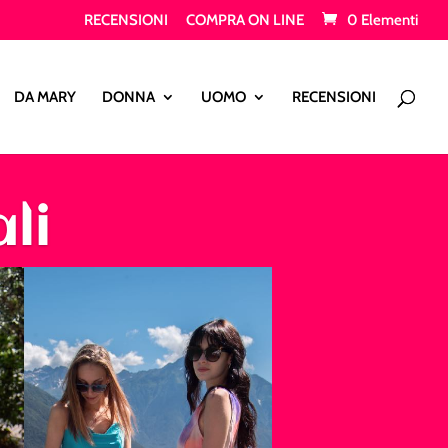
RECENSIONI
COMPRA ON LINE
0 Elementi
Products
search
DA MARY
DONNA
UOMO
RECENSIONI
li