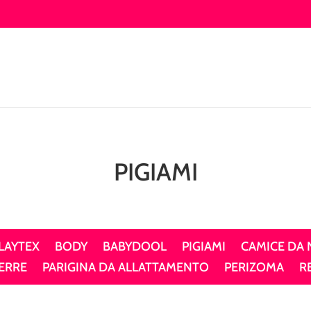
PIGIAMI
LAYTEX
BODY
BABYDOOL
PIGIAMI
CAMICE DA
ERRE
PARIGINA DA ALLATTAMENTO
PERIZOMA
R