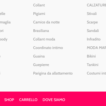
Collant
CALZATUR
elle
Pigiami
Stivali
 maglia
Camice da notte
Scarpe
pri
Brasiliana
Sandali
 body
Collant moda
Infradito
Coordinato intimo
MODA MA
e
Guaina
Bikini
Guepierre
Tankini
i
Parigina da allattamento
Costumi int
SHOP
CARRELLO
DOVE SIAMO