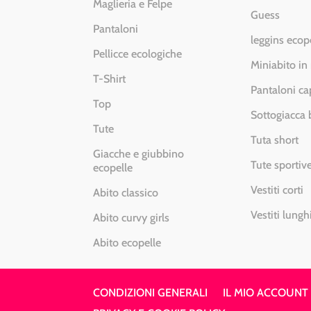
Maglieria e Felpe
Guess
Pantaloni
leggins ecop
Pellicce ecologiche
Miniabito in
T-Shirt
Pantaloni ca
Top
Sottogiacca
Tute
Tuta short
Giacche e giubbino
Tute sportiv
ecopelle
Vestiti corti
Abito classico
Vestiti lungh
Abito curvy girls
Abito ecopelle
CONDIZIONI GENERALI
IL MIO ACCOUNT