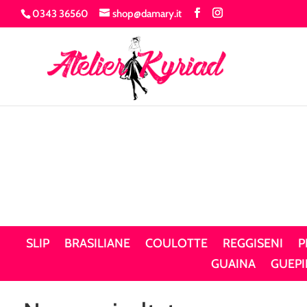
0343 36560
shop@damary.it
SLIP
BRASILIANE
COULOTTE
REGGISENI
P
GUAINA
GUEPI