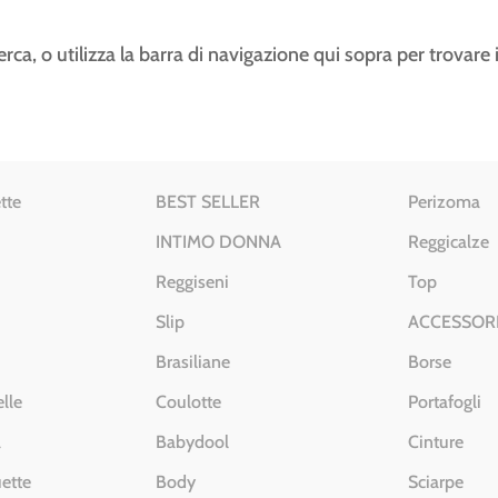
erca, o utilizza la barra di navigazione qui sopra per trovare i
tte
BEST SELLER
Perizoma
INTIMO DONNA
Reggicalze
Reggiseni
Top
Slip
ACCESSOR
Brasiliane
Borse
lle
Coulotte
Portafogli
a
Babydool
Cinture
ette
Body
Sciarpe