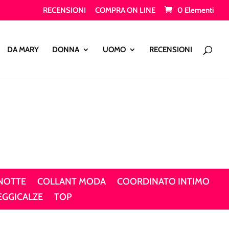
RECENSIONI
COMPRA ON LINE
0 Elementi
Products
search
DA MARY
DONNA
UOMO
RECENSIONI
 NOTTE
COLLANT MODA
COORDINATO INTIMO
EGGICALZE
TOP