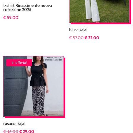
t-shirt Rinascimento nuova
collezione 2025
€
59.00
blusa kajal
Il
Il
€
57.00
€
22.00
prezzo
prezzo
originale
attuale
era:
è:
In offerta!
€ 57.00.
€ 22.00.
casacca kajal
Il
Il
€
46.00
€
29.00