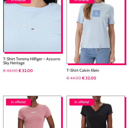
€ 79.00.
€ 47.00.
T-Shirt Tommy Hilfiger – Azzurro
Sky Heritage
Il
Il
T-Shirt Calvin Klein
€
44.00
€
32.00
prezzo
prezzo
Il
Il
€
44.00
€
32.00
originale
attuale
prezzo
prezzo
era:
è:
originale
attuale
€ 44.00.
€ 32.00.
era:
è:
In offerta!
In offerta!
€ 44.00.
€ 32.00.