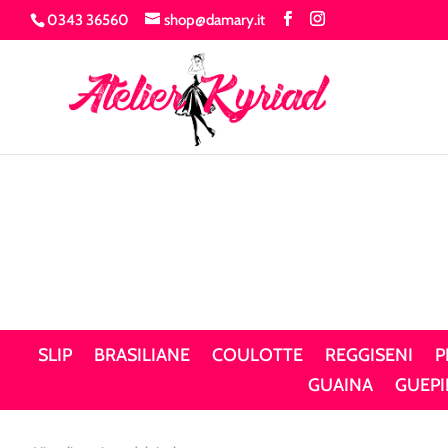
0343 36560
shop@damary.it
SLIP
BRASILIANE
COULOTTE
REGGISENI
P
GUAINA
GUEPI