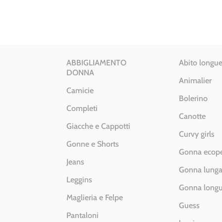
ABBIGLIAMENTO
Abito longue
DONNA
Animalier
Camicie
Bolerino
Completi
Canotte
Giacche e Cappotti
Curvy girls
Gonne e Shorts
Gonna ecope
Jeans
Gonna lung
Leggins
Gonna longu
Maglieria e Felpe
Guess
Pantaloni