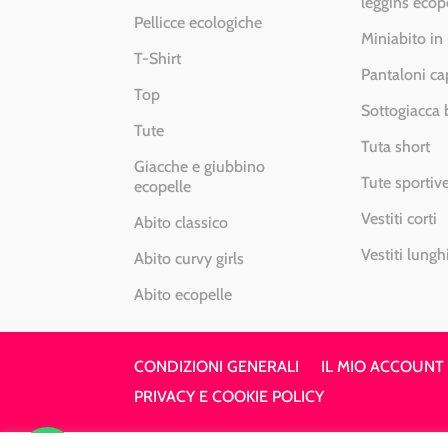
leggins ecop
Pellicce ecologiche
Miniabito in
T-Shirt
Pantaloni ca
Top
Sottogiacca
Tute
Tuta short
Giacche e giubbino
Tute sportiv
ecopelle
Vestiti corti
Abito classico
Vestiti lungh
Abito curvy girls
Abito ecopelle
CONDIZIONI GENERALI
IL MIO ACCOUNT
PRIVACY E COOKIE POLICY