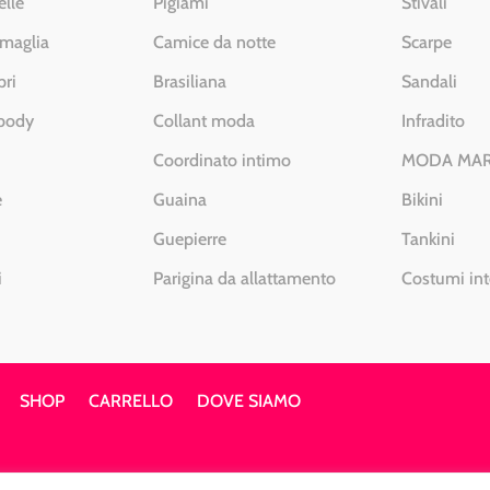
elle
Pigiami
Stivali
 maglia
Camice da notte
Scarpe
pri
Brasiliana
Sandali
 body
Collant moda
Infradito
Coordinato intimo
MODA MA
e
Guaina
Bikini
Guepierre
Tankini
i
Parigina da allattamento
Costumi int
SHOP
CARRELLO
DOVE SIAMO