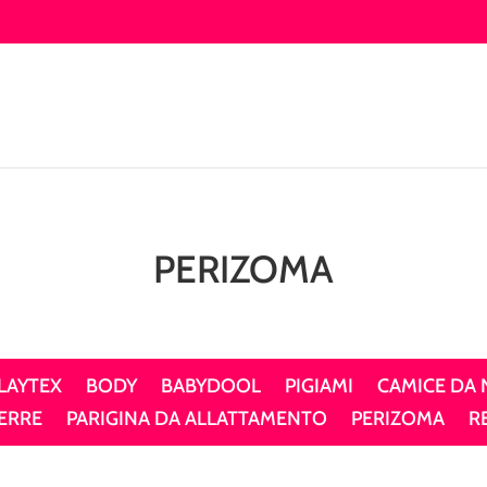
PERIZOMA
LAYTEX
BODY
BABYDOOL
PIGIAMI
CAMICE DA
ERRE
PARIGINA DA ALLATTAMENTO
PERIZOMA
R