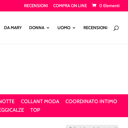
RECENSIONI
COMPRA ON LINE
0 Elementi
Products
search
DA MARY
DONNA
UOMO
RECENSIONI
 NOTTE
COLLANT MODA
COORDINATO INTIMO
EGGICALZE
TOP