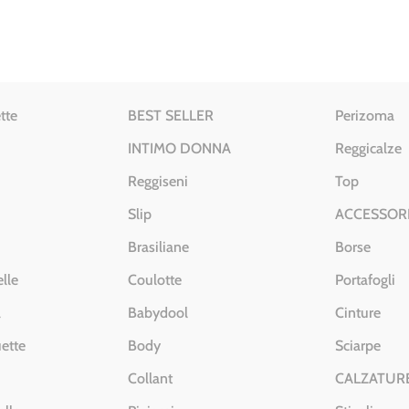
tte
BEST SELLER
Perizoma
INTIMO DONNA
Reggicalze
Reggiseni
Top
Slip
ACCESSOR
Brasiliane
Borse
lle
Coulotte
Portafogli
a
Babydool
Cinture
ette
Body
Sciarpe
Collant
CALZATUR