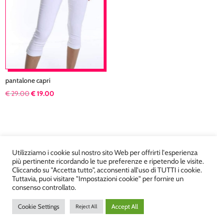
pantalone capri
Il
Il
€
29.00
€
19.00
prezzo
prezzo
originale
attuale
era:
è:
€ 29.00.
€ 19.00.
Utilizziamo i cookie sul nostro sito Web per offrirti l'esperienza
più pertinente ricordando le tue preferenze e ripetendo le visite.
Cliccando su "Accetta tutto", acconsenti all'uso di TUTTI i cookie.
Tuttavia, puoi visitare "Impostazioni cookie" per fornire un
Atelier Kyriad da Mary – via Carducci, 12 – Chiavenna –
consenso controllato.
Sondrio P.Iva 00812910149 – Tel. 0343 36560 – Sito
Cookie Settings
Accept All
Reject All
realizzato da
DiegoGiuriani.com