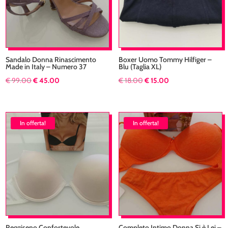
Sandalo Donna Rinascimento
Boxer Uomo Tommy Hilfiger –
Made in Italy – Numero 37
Blu (Taglia XL)
Il
Il
Il
Il
€
99.00
€
45.00
€
18.00
€
15.00
prezzo
prezzo
prezzo
prezzo
originale
attuale
originale
attuale
era:
è:
era:
è:
In offerta!
In offerta!
€ 99.00.
€ 45.00.
€ 18.00.
€ 15.00.
Reggiseno Confortevole
Completo Intimo Donna Si è Lei –