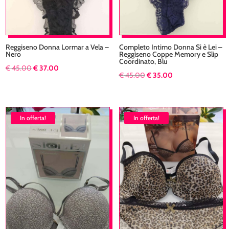
Reggiseno Donna Lormar a Vela –
Completo Intimo Donna Si è Lei –
Nero
Reggiseno Coppe Memory e Slip
Coordinato, Blu
Il
Il
€
45.00
€
37.00
Il
Il
€
45.00
€
35.00
prezzo
prezzo
prezzo
prezzo
originale
attuale
originale
attuale
era:
è:
era:
è:
In offerta!
In offerta!
€ 45.00.
€ 37.00.
€ 45.00.
€ 35.00.