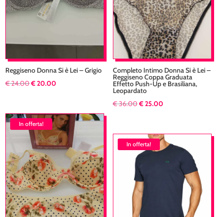
Reggiseno Donna Si è Lei – Grigio
Completo Intimo Donna Si è Lei –
Reggiseno Coppa Graduata
Il
Il
€
24.00
€
20.00
Effetto Push-Up e Brasiliana,
Leopardato
prezzo
prezzo
Il
Il
€
36.00
€
25.00
originale
attuale
prezzo
prezzo
era:
è:
In offerta!
originale
attuale
€ 24.00.
€ 20.00.
era:
è:
In offerta!
€ 36.00.
€ 25.00.