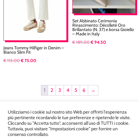
Set Abbinato Cerimonia
Rinascimento: Décolleté Oro
Brillantato (N. 37) e borsa Gioiello
– Made in Italy
Il
Il
€
189.00
€
94.50
Jeans Tommy Hilfiger in Denim –
prezzo
prezzo
Bianco Slim Fit
originale
attuale
Il
Il
€
115.00
€
75.00
era:
è:
prezzo
prezzo
€ 189.00.
€ 94.50.
originale
attuale
era:
è:
1
2
3
4
5
6
→
€ 115.00.
€ 75.00.
Utilizziamo i cookie sul nostro sito Web per offrirti l'esperienza
più pertinente ricordando le tue preferenze e ripetendo le visite.
Cliccando su "Accetta tutto", acconsenti all'uso di TUTTI i cookie.
Tuttavia, puoi visitare "Impostazioni cookie" per fornire un
Atelier Kyriad da Mary – via Carducci, 12 – Chiavenna –
consenso controllato.