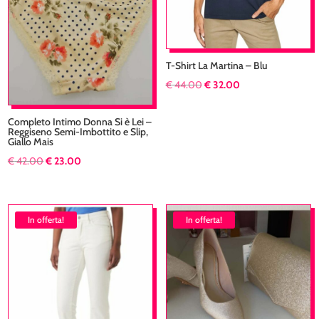
T-Shirt La Martina – Blu
Il
Il
€
44.00
€
32.00
prezzo
prezzo
originale
attuale
Completo Intimo Donna Si è Lei –
Reggiseno Semi-Imbottito e Slip,
era:
è:
Giallo Mais
€ 44.00.
€ 32.00.
Il
Il
€
42.00
€
23.00
prezzo
prezzo
originale
attuale
era:
è:
In offerta!
In offerta!
€ 42.00.
€ 23.00.