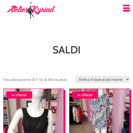
SALDI
Ordina
Visualizzazione di 1-16 di 84 risultati
in
In offerta!
base
In offerta!
al
più
recente