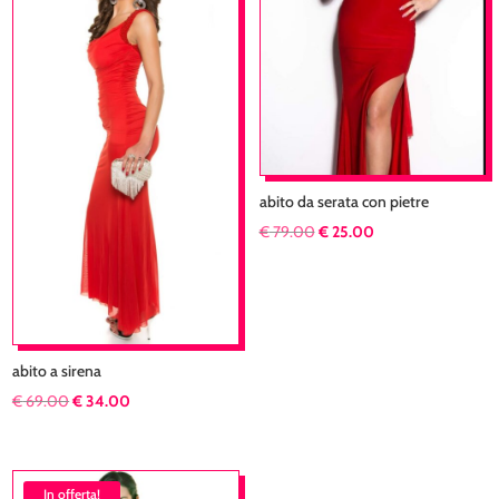
più
recente
abito da serata con pietre
Il
Il
€
79.00
€
25.00
prezzo
prezzo
originale
attuale
era:
è:
€ 79.00.
€ 25.00.
abito a sirena
Il
Il
€
69.00
€
34.00
prezzo
prezzo
originale
attuale
era:
è:
In offerta!