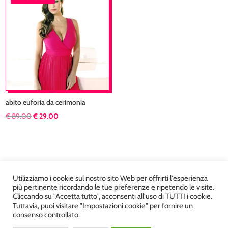
€ 69.00.
€ 34.00.
abito euforia da cerimonia
Il
Il
€
89.00
€
29.00
prezzo
prezzo
originale
attuale
era:
è:
€ 89.00.
€ 29.00.
Utilizziamo i cookie sul nostro sito Web per offrirti l'esperienza
più pertinente ricordando le tue preferenze e ripetendo le visite.
Cliccando su "Accetta tutto", acconsenti all'uso di TUTTI i cookie.
Tuttavia, puoi visitare "Impostazioni cookie" per fornire un
Atelier Kyriad da Mary – via Carducci, 12 – Chiavenna –
consenso controllato.
Sondrio P.Iva 00812910149 – Tel. 0343 36560 – Sito