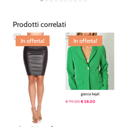
Prodotti correlati
In offerta!
In offerta!
giacca kajal
Il
Il
€
99.00
€
58.00
prezzo
prezzo
originale
attuale
era:
è: