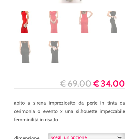
Il
Il
€
69.00
€
34.00
prezzo
pre
originale
att
abito a sirena impreziosito da perle in tinta da
era:
è:
cerimonia o evento x una silhouette impeccabile
€ 69.00.
€ 3
femminilità in risalto
dimensione