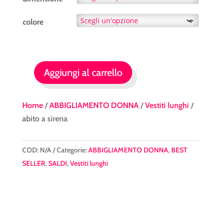
colore
Aggiungi al carrello
abito
a
sirena
Home
/
ABBIGLIAMENTO DONNA
/
Vestiti lunghi
/
quantità
abito a sirena
COD:
N/A
Categorie:
ABBIGLIAMENTO DONNA
,
BEST
SELLER
,
SALDI
,
Vestiti lunghi