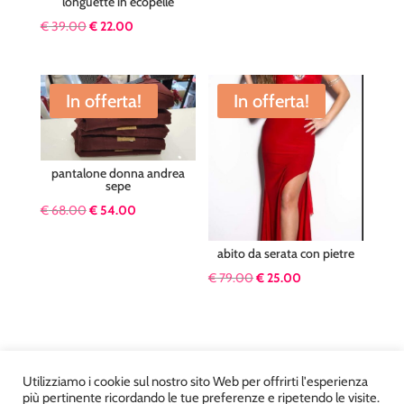
longuette in ecopelle
€ 99.00.
€ 58.00.
Il
Il
€
39.00
€
22.00
prezzo
prezzo
originale
attuale
era:
è:
In offerta!
In offerta!
€ 39.00.
€ 22.00.
pantalone donna andrea
sepe
Il
Il
€
68.00
€
54.00
prezzo
prezzo
abito da serata con pietre
originale
attuale
Il
Il
€
79.00
€
25.00
era:
è:
prezzo
prezzo
€ 68.00.
€ 54.00.
originale
attuale
era:
è:
€ 79.00.
€ 25.00.
Utilizziamo i cookie sul nostro sito Web per offrirti l'esperienza
più pertinente ricordando le tue preferenze e ripetendo le visite.