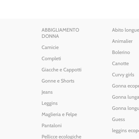
ABBIGLIAMENTO
Abito longue
DONNA
Animalier
Camicie
Bolerino
Completi
Canotte
Giacche e Cappotti
Curvy girls
Gonne e Shorts
Gonna ecope
Jeans
Gonna lung
Leggins
Gonna longu
Maglieria e Felpe
Guess
Pantaloni
leggins ecop
Pellicce ecologiche