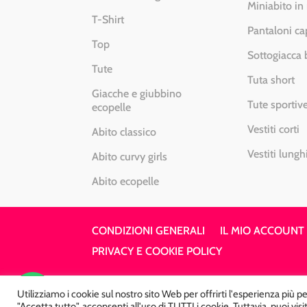
Miniabito in
T-Shirt
Pantaloni ca
Top
Sottogiacca
Tute
Tuta short
Giacche e giubbino
Tute sportiv
ecopelle
Vestiti corti
Abito classico
Vestiti lungh
Abito curvy girls
Abito ecopelle
CONDIZIONI GENERALI
IL MIO ACCOUNT
PRIVACY E COOKIE POLICY
Utilizziamo i cookie sul nostro sito Web per offrirti l'esperienza più 
Atelier Kyriad da Mary – via Carducci, 1
"Accetta tutto", acconsenti all'uso di TUTTI i cookie. Tuttavia, puoi vi