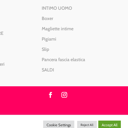
INTIMO UOMO
Boxer
Magliette intime
RE
Pigiami
Slip
Pancera fascia elastica
eri
SALDI
0 – Sito realizzato da
DiegoGiuriani.com
Cookie Settings
Accept All
Reject All