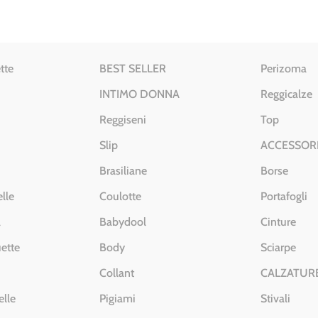
tte
BEST SELLER
Perizoma
INTIMO DONNA
Reggicalze
Reggiseni
Top
Slip
ACCESSOR
Brasiliane
Borse
lle
Coulotte
Portafogli
a
Babydool
Cinture
ette
Body
Sciarpe
Collant
CALZATUR
elle
Pigiami
Stivali