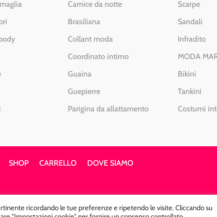
 maglia
Camice da notte
Scarpe
pri
Brasiliana
Sandali
 body
Collant moda
Infradito
Coordinato intimo
MODA MA
e
Guaina
Bikini
Guepierre
Tankini
i
Parigina da allattamento
Costumi int
SHOP
CARRELLO
DOVE SIAMO
pertinente ricordando le tue preferenze e ripetendo le visite. Cliccando su
2 – Chiavenna – Sondrio P.Iva 00812910149 – Tel. 0343 3656
sitare "Impostazioni cookie" per fornire un consenso controllato.