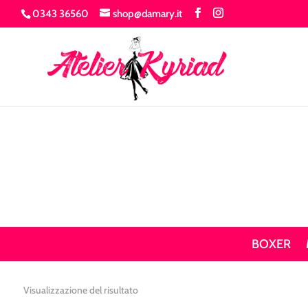
0343 36560
shop@damary.it
BOXER
Visualizzazione del risultato