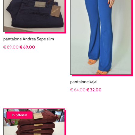
pantalone Andrea Sepe slim
Il
Il
€
89.00
€
69.00
prezzo
prezzo
originale
attuale
era:
è:
€ 89.00.
€ 69.00.
pantalone kajal
Il
Il
€
64.00
€
32.00
prezzo
prezzo
originale
attuale
era:
è:
In offerta!
€ 64.00.
€ 32.00.