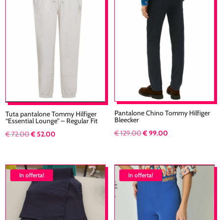
più
recente
Pantalone Chino Tommy Hilfiger
Tuta pantalone Tommy Hilfiger
Bleecker
“Essential Lounge” – Regular Fit
Il
Il
€
129.00
€
99.00
Il
Il
€
72.00
€
52.00
prezzo
prezzo
prezzo
prezzo
originale
attuale
originale
attuale
era:
è:
era:
è:
In offerta!
In offerta!
€ 129.00.
€ 99.00.
€ 72.00.
€ 52.00.