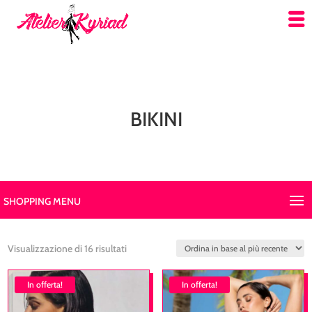
BIKINI
SHOPPING MENU
Ordina
Visualizzazione di 16 risultati
in
In offerta!
base
In offerta!
al