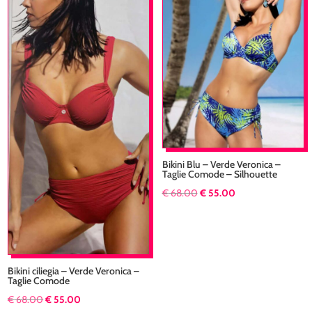
più
recente
Bikini Blu – Verde Veronica –
Taglie Comode – Silhouette
Il
Il
€
68.00
€
55.00
prezzo
prezzo
originale
attuale
era:
è:
€ 68.00.
€ 55.00.
Bikini ciliegia – Verde Veronica –
Taglie Comode
Il
Il
€
68.00
€
55.00