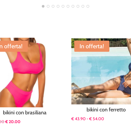
In offerta!
In offerta!
bikini con ferretto
bikini con brasiliana
Fascia
€
43.90
-
€
54.00
Il
Il
00
€
20.00
di
prezzo
prezzo