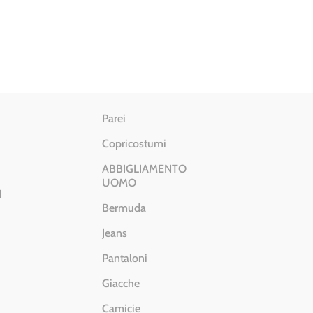
originale
attuale
era:
è:
€ 48.00.
€ 25.00.
Parei
Copricostumi
ABBIGLIAMENTO
UOMO
I
Bermuda
Jeans
Pantaloni
Giacche
Camicie