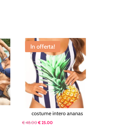
In offerta!
costume intero ananas
Il
Il
€
48.00
€
25.00
prezzo
prezzo