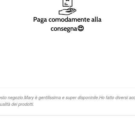
Paga comodamente alla
consegna😍
uesto negozio.Mary è gentilissima e super disponinile.Ho fatto diversi a
alità dei prodotti.