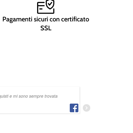
Pagamenti sicuri con certificato
SSL
cquisti e mi sono sempre trovata
consigliatissim
ANTHONY GIACOMINI