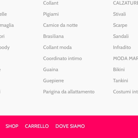
Collant
CALZATUR
elle
Pigiami
Stivali
 maglia
Camice da notte
Scarpe
pri
Brasiliana
Sandali
 body
Collant moda
Infradito
Coordinato intimo
MODA MA
e
Guaina
Bikini
Guepierre
Tankini
i
Parigina da allattamento
Costumi int
SHOP
CARRELLO
DOVE SIAMO