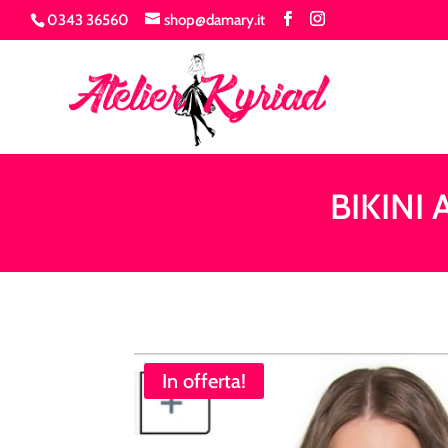
0343 36560
shop@damary.it
BIKINI
In offerta!