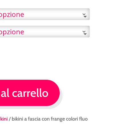
era:
è:
€ 35.00.
€ 25.00
al carrello
kini
/ bikini a fascia con frange colori fluo