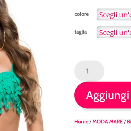
colore
taglia
bikini
a
fascia
con
Aggiungi 
frange
colori
fluo
Home
/
MODA MARE
/
Bi
quantità