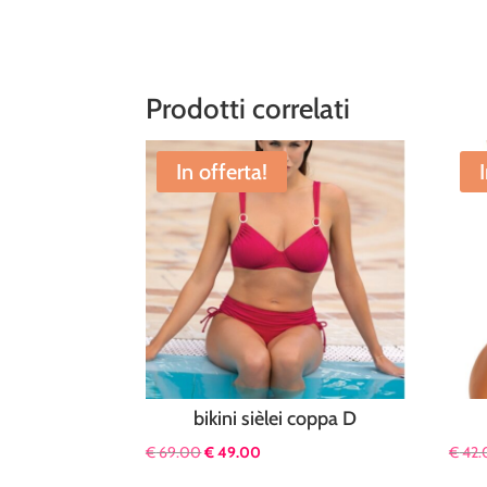
Prodotti correlati
In offerta!
bikini sièlei coppa D
Il
Il
€
69.00
€
49.00
€
42.
prezzo
prezzo