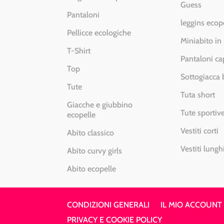
Guess
Pantaloni
leggins ecop
Pellicce ecologiche
Miniabito in
T-Shirt
Pantaloni ca
Top
Sottogiacca
Tute
Tuta short
Giacche e giubbino
Tute sportiv
ecopelle
Vestiti corti
Abito classico
Vestiti lungh
Abito curvy girls
Abito ecopelle
CONDIZIONI GENERALI
IL MIO ACCOUNT
PRIVACY E COOKIE POLICY