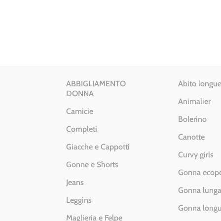
originale
attuale
era:
è:
€ 69.00.
€ 49.00.
ABBIGLIAMENTO
Abito longue
DONNA
Animalier
Camicie
Bolerino
Completi
Canotte
Giacche e Cappotti
Curvy girls
Gonne e Shorts
Gonna ecope
Jeans
Gonna lung
Leggins
Gonna longu
Maglieria e Felpe