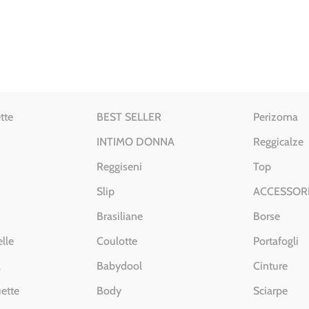
prezzo:
originale
attuale
da
era:
è:
€ 43.90
€ 42.00.
€ 20.00.
a
€ 54.00
tte
BEST SELLER
Perizoma
INTIMO DONNA
Reggicalze
Reggiseni
Top
Slip
ACCESSOR
Brasiliane
Borse
lle
Coulotte
Portafogli
a
Babydool
Cinture
ette
Body
Sciarpe