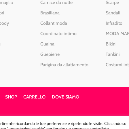
 maglia
Camice da notte
Scarpe
pri
Brasiliana
Sandali
 body
Collant moda
Infradito
Coordinato intimo
MODA MA
e
Guaina
Bikini
Guepierre
Tankini
i
Parigina da allattamento
Costumi int
SHOP
CARRELLO
DOVE SIAMO
pertinente ricordando le tue preferenze e ripetendo le visite. Cliccando su
2 – Chiavenna – Sondrio P.Iva 00812910149 – Tel. 0343 3656
sitare "Impostazioni cookie" per fornire un consenso controllato.