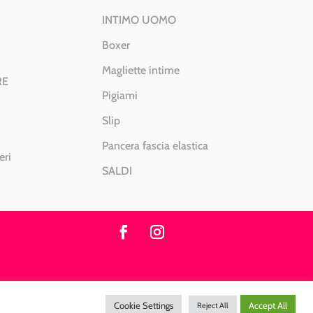
INTIMO UOMO
Boxer
Magliette intime
RE
Pigiami
Slip
Pancera fascia elastica
eri
SALDI
0 – Sito realizzato da
DiegoGiuriani.com
Cookie Settings
Accept All
Reject All