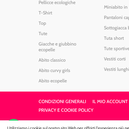
Pellicce ecologiche
Miniabito in
T-Shirt
Pantaloni ca
Top
Sottogiacca
Tute
Tuta short
Giacche e giubbino
Tute sportiv
ecopelle
Vestiti corti
Abito classico
Vestiti lungh
Abito curvy girls
Abito ecopelle
CONDIZIONI GENERALI
IL MIO ACCOUNT
PRIVACY E COOKIE POLICY
Utilizziamo i cookie sul nostro sito Web per offrirti l'esperienza più 