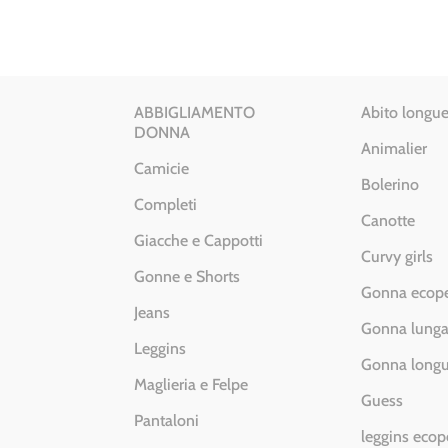
€ 99.00.
€ 49.50.
ABBIGLIAMENTO
Abito longue
DONNA
Animalier
Camicie
Bolerino
Completi
Canotte
Giacche e Cappotti
Curvy girls
Gonne e Shorts
Gonna ecope
Jeans
Gonna lung
Leggins
Gonna longu
Maglieria e Felpe
Guess
Pantaloni
leggins ecop