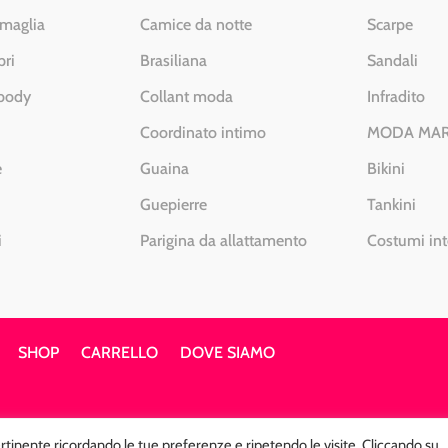
 maglia
Camice da notte
Scarpe
pri
Brasiliana
Sandali
 body
Collant moda
Infradito
Coordinato intimo
MODA MA
e
Guaina
Bikini
Guepierre
Tankini
i
Parigina da allattamento
Costumi int
SHOP
CARRELLO
DOVE SIAMO
pertinente ricordando le tue preferenze e ripetendo le visite. Cliccando su