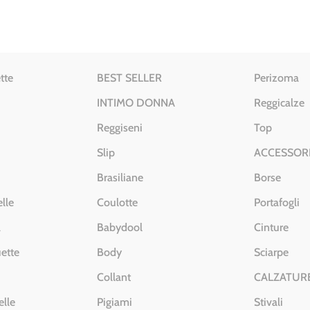
tte
BEST SELLER
Perizoma
INTIMO DONNA
Reggicalze
Reggiseni
Top
Slip
ACCESSOR
Brasiliane
Borse
lle
Coulotte
Portafogli
a
Babydool
Cinture
ette
Body
Sciarpe
Collant
CALZATUR
elle
Pigiami
Stivali