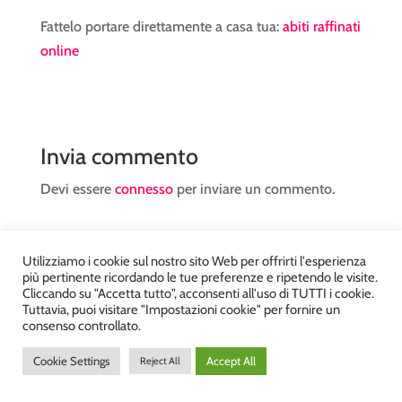
Fattelo portare direttamente a casa tua:
abiti raffinati
online
Invia commento
Devi essere
connesso
per inviare un commento.
Utilizziamo i cookie sul nostro sito Web per offrirti l'esperienza
più pertinente ricordando le tue preferenze e ripetendo le visite.
Cliccando su "Accetta tutto", acconsenti all'uso di TUTTI i cookie.
Tuttavia, puoi visitare "Impostazioni cookie" per fornire un
Atelier Kyriad da Mary – via Carducci, 12 – Chiavenna –
consenso controllato.
Sondrio P.Iva 00812910149 – Tel. 0343 36560 – Sito
Cookie Settings
Accept All
Reject All
realizzato da
DiegoGiuriani.com