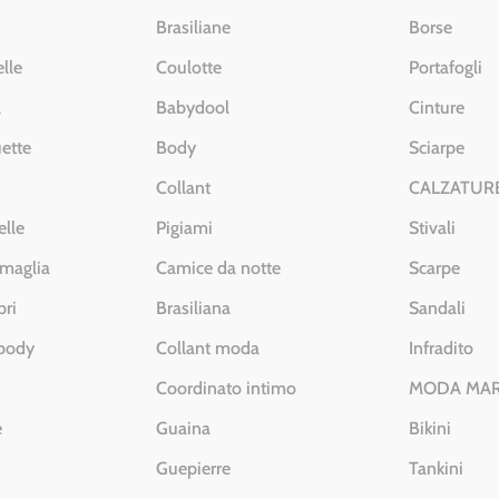
Brasiliane
Borse
lle
Coulotte
Portafogli
a
Babydool
Cinture
ette
Body
Sciarpe
Collant
CALZATUR
elle
Pigiami
Stivali
 maglia
Camice da notte
Scarpe
pri
Brasiliana
Sandali
 body
Collant moda
Infradito
Coordinato intimo
MODA MA
e
Guaina
Bikini
Guepierre
Tankini