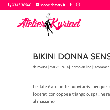
0343 36560
shop@damary.it
BIKINI DONNA SEN
da
marisa
|
Mar 25, 2014
|
Intimo on line
|
0 comment
L’estate è alle porte, nuovi arrivi per que
foderati con coppe a triangolo, spalline re
al massimo.