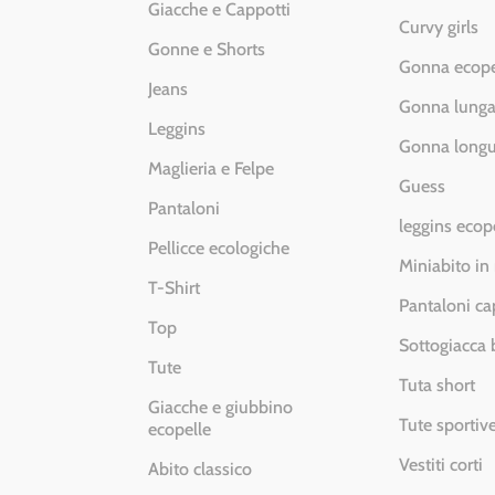
Giacche e Cappotti
Curvy girls
Gonne e Shorts
Gonna ecope
Jeans
Gonna lung
Leggins
Gonna longu
Maglieria e Felpe
Guess
Pantaloni
leggins ecop
Pellicce ecologiche
Miniabito in
T-Shirt
Pantaloni ca
Top
Sottogiacca
Tute
Tuta short
Giacche e giubbino
Tute sportiv
ecopelle
Vestiti corti
Abito classico