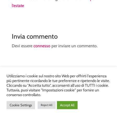
l’estate
Invia commento
Devi essere
connesso
per inviare un commento.
Utilizziamo i cookie sul nostro sito Web per offrirti l'esperienza
più pertinente ricordando le tue preferenze e ripetendo le visite.
Atelier Kyriad da Mary – via Carducci, 12 – Chiavenna –
Cliccando su "Accetta tutto", acconsenti all'uso di TUTTI i cookie.
Sondrio P.Iva 00812910149 – Tel. 0343 36560 – Sito
Tuttavia, puoi visitare "Impostazioni cookie" per fornire un
consenso controllato.
realizzato da
DiegoGiuriani.com
Cookie Settings
Accept All
Reject All