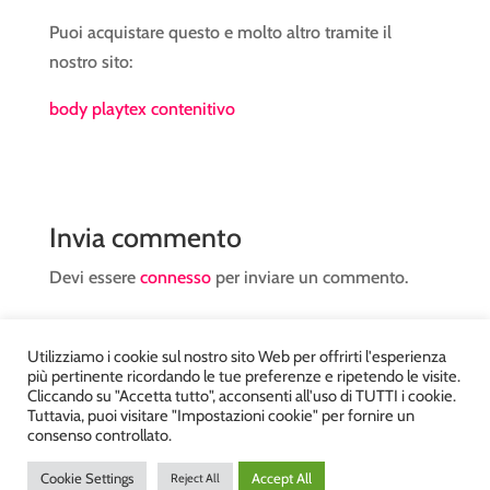
Puoi acquistare questo e molto altro tramite il
nostro sito:
body playtex contenitivo
Invia commento
Devi essere
connesso
per inviare un commento.
Utilizziamo i cookie sul nostro sito Web per offrirti l'esperienza
più pertinente ricordando le tue preferenze e ripetendo le visite.
Cliccando su "Accetta tutto", acconsenti all'uso di TUTTI i cookie.
Tuttavia, puoi visitare "Impostazioni cookie" per fornire un
Atelier Kyriad da Mary – via Carducci, 12 – Chiavenna –
consenso controllato.
Sondrio P.Iva 00812910149 – Tel. 0343 36560 – Sito
Cookie Settings
Accept All
Reject All