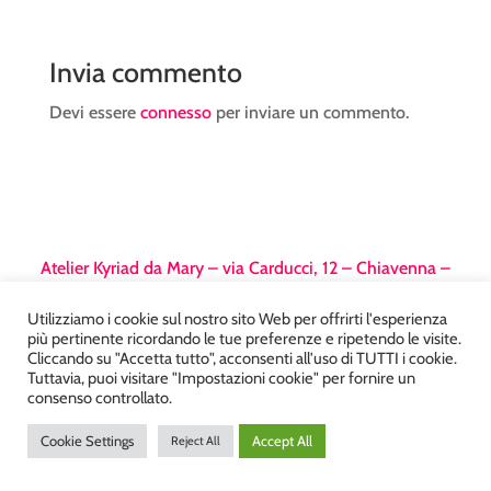
Invia commento
Devi essere
connesso
per inviare un commento.
Atelier Kyriad da Mary – via Carducci, 12 – Chiavenna –
Sondrio P.Iva 00812910149 – Tel. 0343 36560 – Sito
Utilizziamo i cookie sul nostro sito Web per offrirti l'esperienza
realizzato da
DiegoGiuriani.com
più pertinente ricordando le tue preferenze e ripetendo le visite.
Cliccando su "Accetta tutto", acconsenti all'uso di TUTTI i cookie.
Tuttavia, puoi visitare "Impostazioni cookie" per fornire un
consenso controllato.
Cookie Settings
Accept All
Reject All