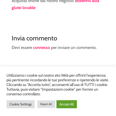
Acquista online dal nostro negozio:
boxerino alza
glutei lovable
Invia commento
Devi essere
connesso
per inviare un commento.
Utilizziamo i cookie sul nostro sito Web per offrirti l'esperienza
più pertinente ricordando le tue preferenze e ripetendo le visite.
Atelier Kyriad da Mary – via Carducci, 12 – Chiavenna –
Cliccando su "Accetta tutto", acconsenti all'uso di TUTTI i cookie.
Tuttavia, puoi visitare "Impostazioni cookie" per fornire un
Sondrio P.Iva 00812910149 – Tel. 0343 36560 – Sito
consenso controllato.
realizzato da
DiegoGiuriani.com
Cookie Settings
Accept All
Reject All