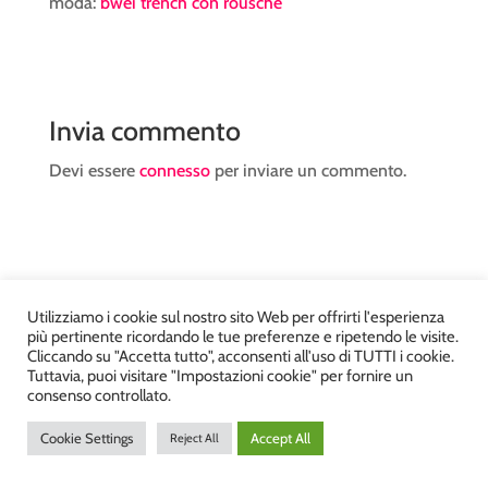
moda:
bwei trench con rousche
Invia commento
Devi essere
connesso
per inviare un commento.
Utilizziamo i cookie sul nostro sito Web per offrirti l'esperienza
Atelier Kyriad da Mary – via Carducci, 12 – Chiavenna –
più pertinente ricordando le tue preferenze e ripetendo le visite.
Sondrio P.Iva 00812910149 – Tel. 0343 36560 – Sito
Cliccando su "Accetta tutto", acconsenti all'uso di TUTTI i cookie.
Tuttavia, puoi visitare "Impostazioni cookie" per fornire un
realizzato da
DiegoGiuriani.com
consenso controllato.
Cookie Settings
Accept All
Reject All