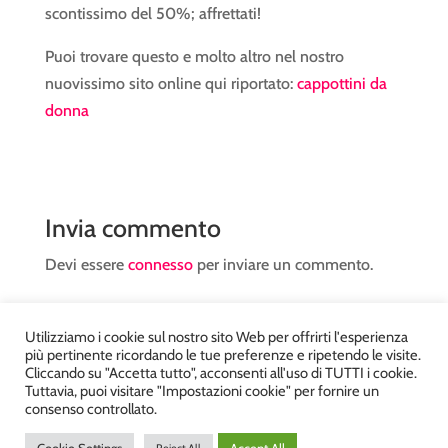
scontissimo del 50%; affrettati!
Puoi trovare questo e molto altro nel nostro
nuovissimo sito online qui riportato:
cappottini da
donna
Invia commento
Devi essere
connesso
per inviare un commento.
Utilizziamo i cookie sul nostro sito Web per offrirti l'esperienza
più pertinente ricordando le tue preferenze e ripetendo le visite.
Cliccando su "Accetta tutto", acconsenti all'uso di TUTTI i cookie.
Tuttavia, puoi visitare "Impostazioni cookie" per fornire un
Atelier Kyriad da Mary – via Carducci, 12 – Chiavenna –
consenso controllato.
Sondrio P.Iva 00812910149 – Tel. 0343 36560 – Sito