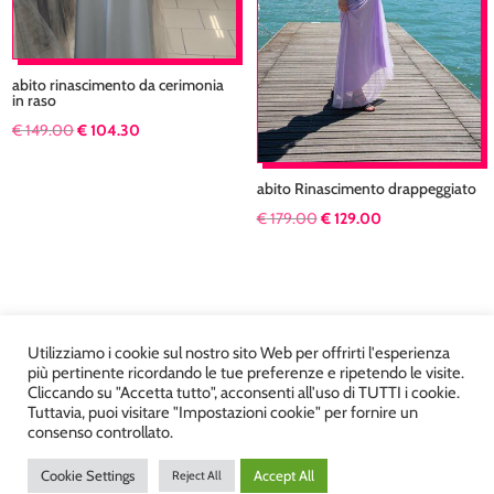
abito rinascimento da cerimonia
in raso
Il
Il
€
149.00
€
104.30
prezzo
prezzo
originale
attuale
abito Rinascimento drappeggiato
era:
è:
Il
Il
€
179.00
€
129.00
€ 149.00.
€ 104.30.
prezzo
prezzo
originale
attuale
era:
è:
€ 179.00.
€ 129.00.
Utilizziamo i cookie sul nostro sito Web per offrirti l'esperienza
più pertinente ricordando le tue preferenze e ripetendo le visite.
Cliccando su "Accetta tutto", acconsenti all'uso di TUTTI i cookie.
Tuttavia, puoi visitare "Impostazioni cookie" per fornire un
Atelier Kyriad da Mary – via Carducci, 12 – Chiavenna –
consenso controllato.
Sondrio P.Iva 00812910149 – Tel. 0343 36560 – Sito
Cookie Settings
Accept All
Reject All
realizzato da
DiegoGiuriani.com