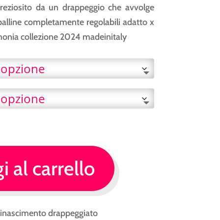
era:
è:
preziosito da un drappeggio che avvolge
€ 179.00.
€ 129.0
spalline completamente regolabili adatto x
onia collezione 2024 madeinitaly
 al carrello
Rinascimento drappeggiato