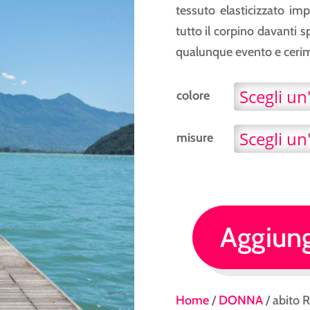
tessuto elasticizzato im
tutto il corpino davanti 
qualunque evento e cerim
colore
misure
Aggiungi
abito
Rinascimento
drappeggiato
Home
/
DONNA
/ abito 
quantità