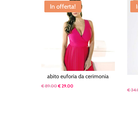
In offerta!
abito euforia da cerimonia
Il
Il
€
89.00
€
29.00
€
34.
prezzo
prezzo
originale
attuale
era:
è:
€ 89.00.
€ 29.00.