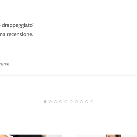
o drappeggiato”
na recensione.
varvi!