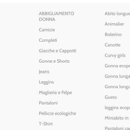
ABBIGLIAMENTO
Abito longue
DONNA
Animalier
Camicie
Bolerino
Completi
Canotte
Giacche e Cappotti
Curvy girls
Gonne e Shorts
Gonna ecope
Jeans
Gonna lung
Leggins
Gonna longu
Maglieria e Felpe
Guess
Pantaloni
leggins ecop
Pellicce ecologiche
Miniabito in
T-Shirt
Pantaloni ca