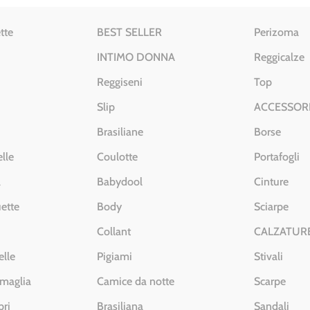
tte
BEST SELLER
Perizoma
INTIMO DONNA
Reggicalze
Reggiseni
Top
Slip
ACCESSOR
Brasiliane
Borse
lle
Coulotte
Portafogli
a
Babydool
Cinture
ette
Body
Sciarpe
Collant
CALZATUR
elle
Pigiami
Stivali
 maglia
Camice da notte
Scarpe
pri
Brasiliana
Sandali