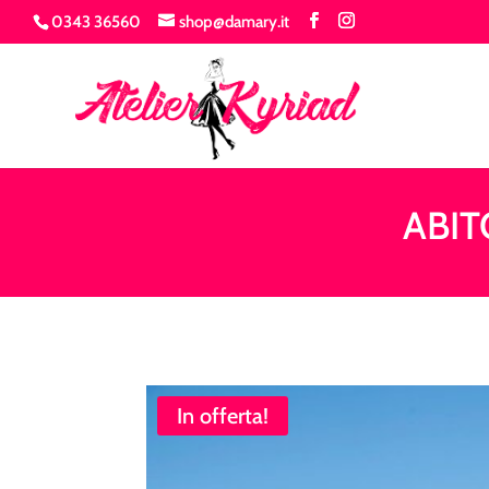
0343 36560
shop@damary.it
ABIT
In offerta!