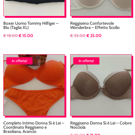
Boxer Uomo Tommy Hilfiger –
Reggiseno Confortevole
Blu (Taglia XL)
Wonderbra – Effetto Scollo
Il
Il
Il
Il
€
18.00
€
15.00
€
35.00
€
25.00
prezzo
prezzo
prezzo
prezzo
originale
attuale
originale
attuale
era:
è:
era:
è:
In offerta!
In offerta!
€ 18.00.
€ 15.00.
€ 35.00.
€ 25.00.
Completo Intimo Donna Si è Lei –
Reggiseno Donna Si è Lei – Colore
Coordinato Reggiseno e
Nocciola
Brasiliana, Arancio
Il
Il