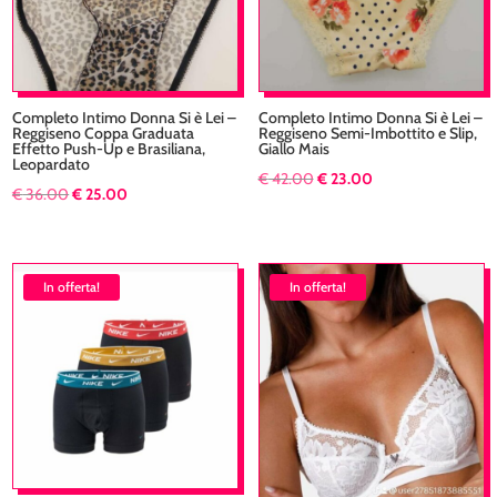
Completo Intimo Donna Si è Lei –
Completo Intimo Donna Si è Lei –
Reggiseno Coppa Graduata
Reggiseno Semi-Imbottito e Slip,
Effetto Push-Up e Brasiliana,
Giallo Mais
Leopardato
Il
Il
€
42.00
€
23.00
Il
Il
€
36.00
€
25.00
prezzo
prezzo
prezzo
prezzo
originale
attuale
originale
attuale
era:
è:
era:
è:
In offerta!
In offerta!
€ 42.00.
€ 23.00.
€ 36.00.
€ 25.00.