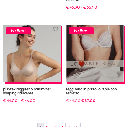
era:
è:
Fascia
€
45.90
-
€
55.90
€ 48.00.
€ 42.00.
di
prezzo:
da
In offerta!
In offerta!
€ 45.90
a
€ 55.90
playtex reggiseno minimizer
reggiseno in pizzo lovable con
shaping riducente
ferretto
Fascia
Il
Il
€
44.00
-
€
46.00
€
44.00
€
37.00
di
prezzo
prezzo
prezzo:
originale
attuale
da
era:
è: