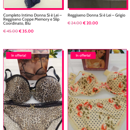
Completo Intimo Donna Si è Lei –
Reggiseno Donna Si è Lei – Grigio
Reggiseno Coppe Memory e Slip
Il
Il
€
24.00
€
20.00
Coordinato, Blu
prezzo
prezzo
Il
Il
€
45.00
€
35.00
originale
attuale
prezzo
prezzo
era:
è:
originale
attuale
€ 24.00.
€ 20.00.
era:
è:
In offerta!
In offerta!
€ 45.00.
€ 35.00.