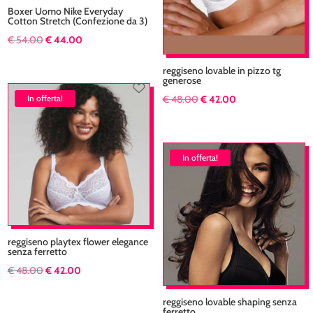
Boxer Uomo Nike Everyday
Cotton Stretch (Confezione da 3)
Il
Il
€
54.00
€
44.00
prezzo
prezzo
reggiseno lovable in pizzo tg
originale
attuale
generose
era:
è:
Il
Il
In offerta!
€
48.00
€
42.00
€ 54.00.
€ 44.00.
prezzo
prezzo
originale
attuale
era:
è:
In offerta!
€ 48.00.
€ 42.00.
reggiseno playtex flower elegance
senza ferretto
Il
Il
€
48.00
€
42.00
prezzo
prezzo
reggiseno lovable shaping senza
originale
attuale
ferretto