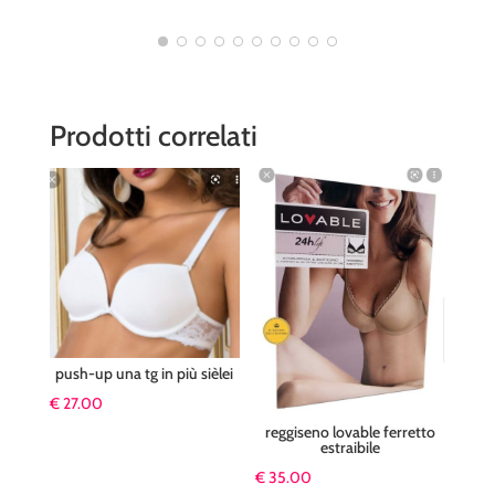
CINZIA S
Prodotti correlati
push-up una tg in più sièlei
€
27.00
reggiseno lovable ferretto
estraibile
€
35.00