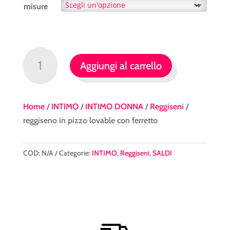
misure
reggiseno
Aggiungi al carrello
in
pizzo
lovable
Home
/
INTIMO
/
INTIMO DONNA
/
Reggiseni
/
con
reggiseno in pizzo lovable con ferretto
ferretto
quantità
COD:
N/A
Categorie:
INTIMO
,
Reggiseni
,
SALDI