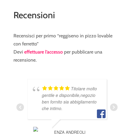
Recensioni
Recensisci per primo “reggiseno in pizzo lovable
con ferretto”
Devi
effettuare l’accesso
per pubblicare una
recensione.
Titolare molto
gentile e disponibile,negozio
v
ben fornito sia abbigliamento
p
che intimo.
t
i
c
g
ENZA ANDREOLI