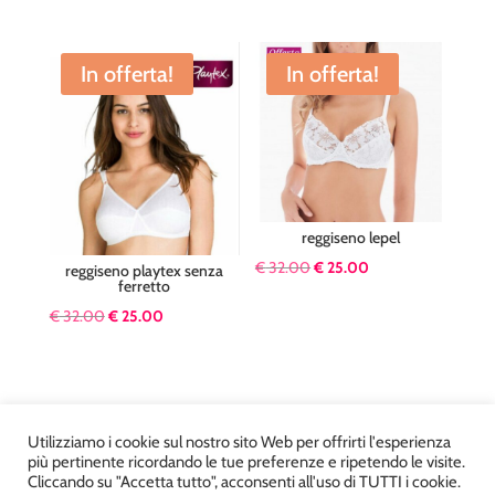
In offerta!
In offerta!
reggiseno lepel
Il
Il
€
32.00
€
25.00
reggiseno playtex senza
ferretto
prezzo
prezzo
Il
Il
€
32.00
€
25.00
originale
attuale
prezzo
prezzo
era:
è:
originale
attuale
€ 32.00.
€ 25.00.
era:
è:
€ 32.00.
€ 25.00.
Utilizziamo i cookie sul nostro sito Web per offrirti l'esperienza
più pertinente ricordando le tue preferenze e ripetendo le visite.
Cliccando su "Accetta tutto", acconsenti all'uso di TUTTI i cookie.