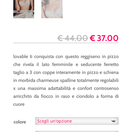
Il
Il
€
44.00
€
37.00
prezzo
pre
originale
att
lovable ti conquista con questo reggiseno in pizzo
era:
è:
che rivela il lato femminile e seducente ferretto
€ 44.00.
€ 3
taglio a 3 con coppe interamente in pizzo e schiena
in morbida charmeuse spalline totalmente regolabili
x una massima adattabilità e confort controsenso
arricchito da fiocco in raso e ciondolo a forma di
cuore
colore