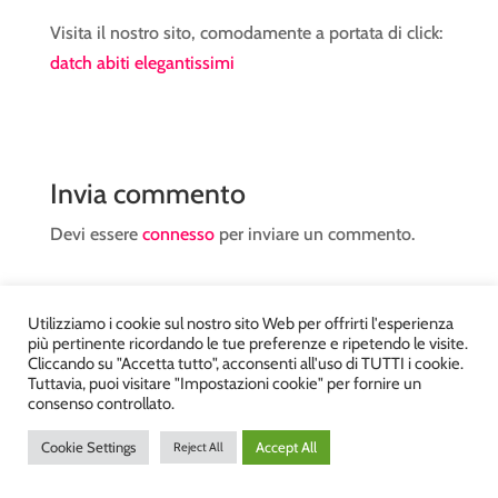
Visita il nostro sito, comodamente a portata di click:
datch abiti elegantissimi
Invia commento
Devi essere
connesso
per inviare un commento.
Utilizziamo i cookie sul nostro sito Web per offrirti l'esperienza
più pertinente ricordando le tue preferenze e ripetendo le visite.
Cliccando su "Accetta tutto", acconsenti all'uso di TUTTI i cookie.
Tuttavia, puoi visitare "Impostazioni cookie" per fornire un
Atelier Kyriad da Mary – via Carducci, 12 – Chiavenna –
consenso controllato.
Sondrio P.Iva 00812910149 – Tel. 0343 36560 – Sito
Cookie Settings
Accept All
Reject All
realizzato da
DiegoGiuriani.com