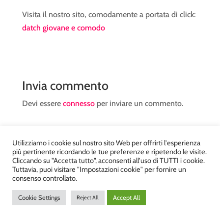
Visita il nostro sito, comodamente a portata di click:
datch giovane e comodo
Invia commento
Devi essere
connesso
per inviare un commento.
Utilizziamo i cookie sul nostro sito Web per offrirti l'esperienza
più pertinente ricordando le tue preferenze e ripetendo le visite.
Cliccando su "Accetta tutto", acconsenti all'uso di TUTTI i cookie.
Tuttavia, puoi visitare "Impostazioni cookie" per fornire un
Atelier Kyriad da Mary – via Carducci, 12 – Chiavenna –
consenso controllato.
Sondrio P.Iva 00812910149 – Tel. 0343 36560 – Sito
Cookie Settings
Accept All
Reject All
realizzato da
DiegoGiuriani.com