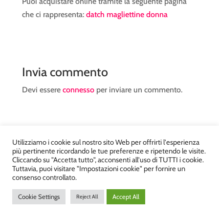
Puoi acquistare online tramite la seguente pagina
che ci rappresenta:
datch magliettine donna
Invia commento
Devi essere
connesso
per inviare un commento.
Utilizziamo i cookie sul nostro sito Web per offrirti l'esperienza
più pertinente ricordando le tue preferenze e ripetendo le visite.
Atelier Kyriad da Mary – via Carducci, 12 – Chiavenna –
Cliccando su "Accetta tutto", acconsenti all'uso di TUTTI i cookie.
Tuttavia, puoi visitare "Impostazioni cookie" per fornire un
Sondrio P.Iva 00812910149 – Tel. 0343 36560 – Sito
consenso controllato.
realizzato da
DiegoGiuriani.com
Cookie Settings
Accept All
Reject All