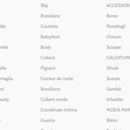
Slip
ACCESSOR
Brasiliane
Borse
lle
Coulotte
Portafogli
a
Babydool
Cinture
ette
Body
Sciarpe
Collant
CALZATUR
elle
Pigiami
Stivali
 maglia
Camice da notte
Scarpe
pri
Brasiliana
Sandali
 body
Collant moda
Infradito
Coordinato intimo
MODA MA
e
Guaina
Bikini