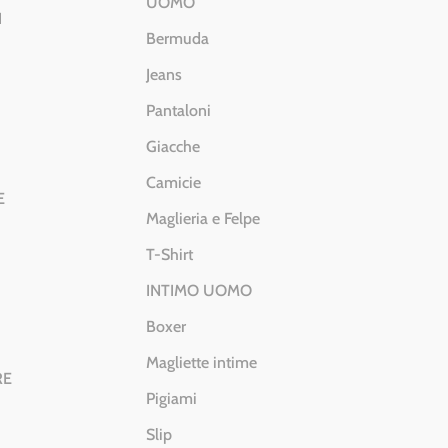
UOMO
I
Bermuda
Jeans
Pantaloni
Giacche
Camicie
E
Maglieria e Felpe
T-Shirt
INTIMO UOMO
Boxer
Magliette intime
RE
Pigiami
Slip