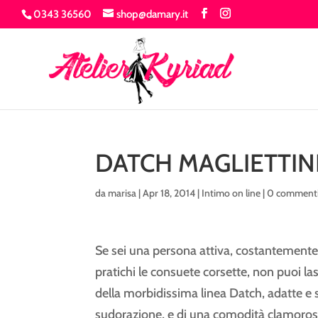
0343 36560
shop@damary.it
DATCH MAGLIETTIN
da
marisa
|
Apr 18, 2014
|
Intimo on line
|
0 comment
Se sei una persona attiva, costantemente
pratichi le consuete corsette, non puoi las
della morbidissima linea Datch, adatte e 
sudorazione, e di una comodità clamoros