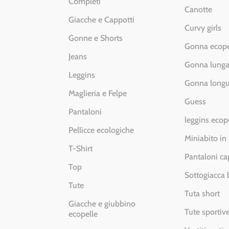
Completi
Canotte
Giacche e Cappotti
Curvy girls
Gonne e Shorts
Gonna ecope
Jeans
Gonna lung
Leggins
Gonna longu
Maglieria e Felpe
Guess
Pantaloni
leggins ecop
Pellicce ecologiche
Miniabito in
T-Shirt
Pantaloni ca
Top
Sottogiacca
Tute
Tuta short
Giacche e giubbino
Tute sportiv
ecopelle