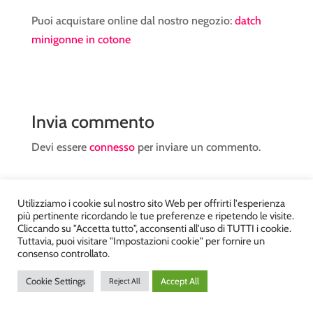
Puoi acquistare online dal nostro negozio:
datch
minigonne in cotone
Invia commento
Devi essere
connesso
per inviare un commento.
Utilizziamo i cookie sul nostro sito Web per offrirti l'esperienza
più pertinente ricordando le tue preferenze e ripetendo le visite.
Cliccando su "Accetta tutto", acconsenti all'uso di TUTTI i cookie.
Tuttavia, puoi visitare "Impostazioni cookie" per fornire un
Atelier Kyriad da Mary – via Carducci, 12 – Chiavenna –
consenso controllato.
Sondrio P.Iva 00812910149 – Tel. 0343 36560 – Sito
Cookie Settings
Accept All
Reject All
realizzato da
DiegoGiuriani.com