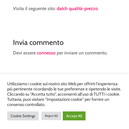
Visita il seguente sito:
datch qualità-prezzo
Invia commento
Devi essere
connesso
per inviare un commento.
Utilizziamo i cookie sul nostro sito Web per offrirti l'esperienza
più pertinente ricordando le tue preferenze e ripetendo le visite.
Atelier Kyriad da Mary – via Carducci, 12 – Chiavenna –
Cliccando su "Accetta tutto", acconsenti all'uso di TUTTI i cookie.
Tuttavia, puoi visitare "Impostazioni cookie" per fornire un
Sondrio P.Iva 00812910149 – Tel. 0343 36560 – Sito
consenso controllato.
realizzato da
DiegoGiuriani.com
Cookie Settings
Accept All
Reject All