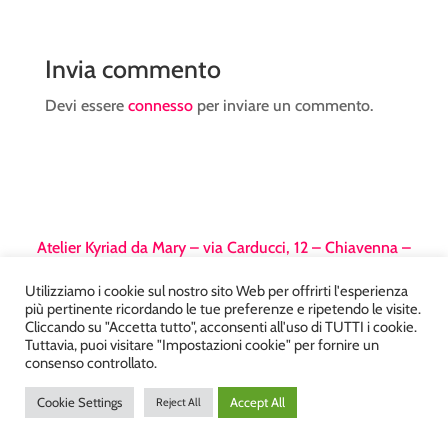
Invia commento
Devi essere
connesso
per inviare un commento.
Atelier Kyriad da Mary – via Carducci, 12 – Chiavenna –
Sondrio P.Iva 00812910149 – Tel. 0343 36560 – Sito
Utilizziamo i cookie sul nostro sito Web per offrirti l'esperienza
realizzato da
DiegoGiuriani.com
più pertinente ricordando le tue preferenze e ripetendo le visite.
Cliccando su "Accetta tutto", acconsenti all'uso di TUTTI i cookie.
Tuttavia, puoi visitare "Impostazioni cookie" per fornire un
consenso controllato.
Cookie Settings
Accept All
Reject All