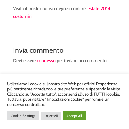
Visita il nostro nuovo negozio online:
estate 2014
costumini
Invia commento
Devi essere
connesso
per inviare un commento.
Utilizziamo i cookie sul nostro sito Web per offrirti l'esperienza
più pertinente ricordando le tue preferenze e ripetendo le visite.
Cliccando su "Accetta tutto", acconsenti all'uso di TUTTI i cookie.
Tuttavia, puoi visitare "Impostazioni cookie" per fornire un
Atelier Kyriad da Mary – via Carducci, 12 – Chiavenna –
consenso controllato.
Sondrio P.Iva 00812910149 – Tel. 0343 36560 – Sito
Cookie Settings
Accept All
Reject All
realizzato da
DiegoGiuriani.com