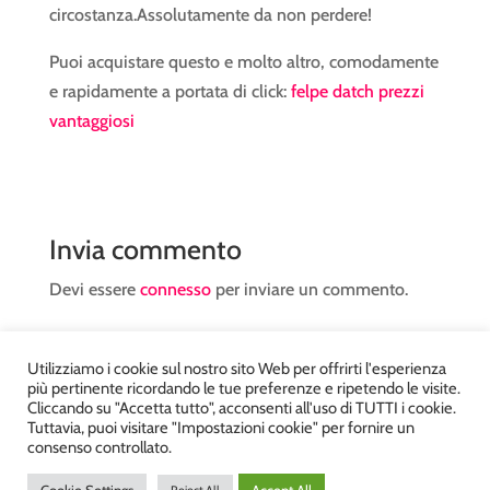
circostanza.Assolutamente da non perdere!
Puoi acquistare questo e molto altro, comodamente
e rapidamente a portata di click:
felpe datch prezzi
vantaggiosi
Invia commento
Devi essere
connesso
per inviare un commento.
Utilizziamo i cookie sul nostro sito Web per offrirti l'esperienza
più pertinente ricordando le tue preferenze e ripetendo le visite.
Cliccando su "Accetta tutto", acconsenti all'uso di TUTTI i cookie.
Tuttavia, puoi visitare "Impostazioni cookie" per fornire un
Atelier Kyriad da Mary – via Carducci, 12 – Chiavenna –
consenso controllato.
Sondrio P.Iva 00812910149 – Tel. 0343 36560 – Sito