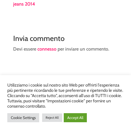
jeans 2014
Invia commento
Devi essere
connesso
per inviare un commento.
Utilizziamo i cookie sul nostro sito Web per offrirti l'esperienza
più pertinente ricordando le tue preferenze e ripetendo le visite.
Atelier Kyriad da Mary – via Carducci, 12 – Chiavenna –
Cliccando su "Accetta tutto", acconsenti all'uso di TUTTI i cookie.
Sondrio P.Iva 00812910149 – Tel. 0343 36560 – Sito
Tuttavia, puoi visitare "Impostazioni cookie" per fornire un
consenso controllato.
realizzato da
DiegoGiuriani.com
Cookie Settings
Accept All
Reject All