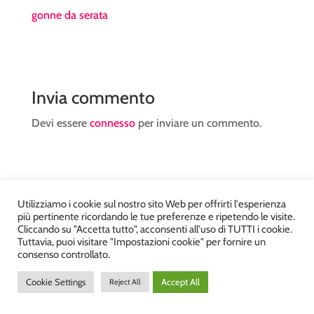
gonne da serata
Invia commento
Devi essere
connesso
per inviare un commento.
Utilizziamo i cookie sul nostro sito Web per offrirti l'esperienza
più pertinente ricordando le tue preferenze e ripetendo le visite.
Atelier Kyriad da Mary – via Carducci, 12 – Chiavenna –
Cliccando su "Accetta tutto", acconsenti all'uso di TUTTI i cookie.
Sondrio P.Iva 00812910149 – Tel. 0343 36560 – Sito
Tuttavia, puoi visitare "Impostazioni cookie" per fornire un
consenso controllato.
realizzato da
DiegoGiuriani.com
Cookie Settings
Accept All
Reject All