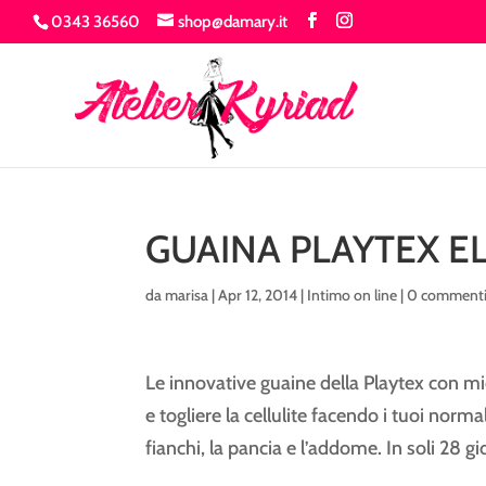
0343 36560
shop@damary.it
GUAINA PLAYTEX EL
da
marisa
|
Apr 12, 2014
|
Intimo on line
|
0 comment
Le innovative guaine della Playtex con mi
e togliere la cellulite facendo i tuoi nor
fianchi, la pancia e l’addome. In soli 28 gi