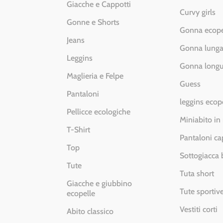
Giacche e Cappotti
Curvy girls
Gonne e Shorts
Gonna ecope
Jeans
Gonna lung
Leggins
Gonna longu
Maglieria e Felpe
Guess
Pantaloni
leggins ecop
Pellicce ecologiche
Miniabito in
T-Shirt
Pantaloni ca
Top
Sottogiacca
Tute
Tuta short
Giacche e giubbino
Tute sportiv
ecopelle
Vestiti corti
Abito classico