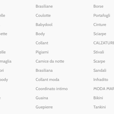
Brasiliane
Borse
lle
Coulotte
Portafogli
a
Babydool
Cinture
ette
Body
Sciarpe
Collant
CALZATUR
elle
Pigiami
Stivali
 maglia
Camice da notte
Scarpe
pri
Brasiliana
Sandali
 body
Collant moda
Infradito
Coordinato intimo
MODA MA
e
Guaina
Bikini
Guepierre
Tankini