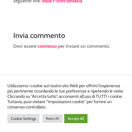
seguente link:
italia t-shirt fantasia
Invia commento
Devi essere
connesso
per inviare un commento.
Utilizziamo i cookie sul nostro sito Web per offrirti l'esperienza
Atelier Kyriad da Mary – via Carducci, 12 – Chiavenna –
più pertinente ricordando le tue preferenze e ripetendo le visite.
Sondrio P.Iva 00812910149 – Tel. 0343 36560 – Sito
Cliccando su "Accetta tutto", acconsenti all'uso di TUTTI i cookie.
Tuttavia, puoi visitare "Impostazioni cookie" per fornire un
realizzato da
DiegoGiuriani.com
consenso controllato.
Cookie Settings
Accept All
Reject All