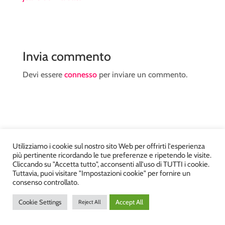
Invia commento
Devi essere
connesso
per inviare un commento.
Atelier Kyriad da Mary – via Carducci, 12 – Chiavenna –
Utilizziamo i cookie sul nostro sito Web per offrirti l'esperienza
più pertinente ricordando le tue preferenze e ripetendo le visite.
Sondrio P.Iva 00812910149 – Tel. 0343 36560 – Sito
Cliccando su "Accetta tutto", acconsenti all'uso di TUTTI i cookie.
realizzato da
DiegoGiuriani.com
Tuttavia, puoi visitare "Impostazioni cookie" per fornire un
consenso controllato.
Cookie Settings
Accept All
Reject All