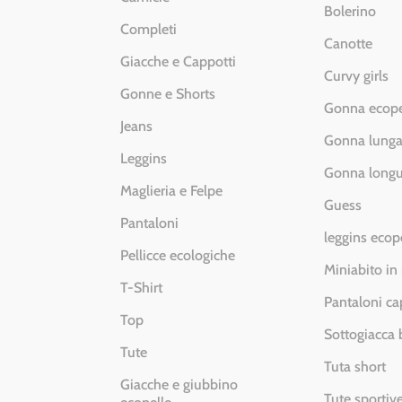
Bolerino
Completi
Canotte
Giacche e Cappotti
Curvy girls
Gonne e Shorts
Gonna ecope
Jeans
Gonna lung
Leggins
Gonna longu
Maglieria e Felpe
Guess
Pantaloni
leggins ecop
Pellicce ecologiche
Miniabito in
T-Shirt
Pantaloni ca
Top
Sottogiacca
Tute
Tuta short
Giacche e giubbino
Tute sportiv