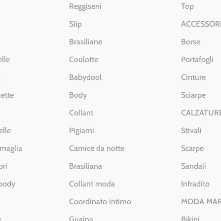
Reggiseni
Top
Slip
ACCESSOR
Brasiliane
Borse
lle
Coulotte
Portafogli
a
Babydool
Cinture
ette
Body
Sciarpe
Collant
CALZATUR
elle
Pigiami
Stivali
 maglia
Camice da notte
Scarpe
pri
Brasiliana
Sandali
 body
Collant moda
Infradito
Coordinato intimo
MODA MA
e
Guaina
Bikini