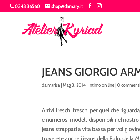
0343 36560
shop@damary.it
JEANS GIORGIO AR
da
marisa
|
Mag 3, 2014
|
Intimo on line
|
0 comment
Arrivi freschi freschi per quel che riguar
e numerosi modelli disponibili nel nostro ca
jeans strappati a vita bassa per voi giovi
troverete anche i jeans della Pulp, della 