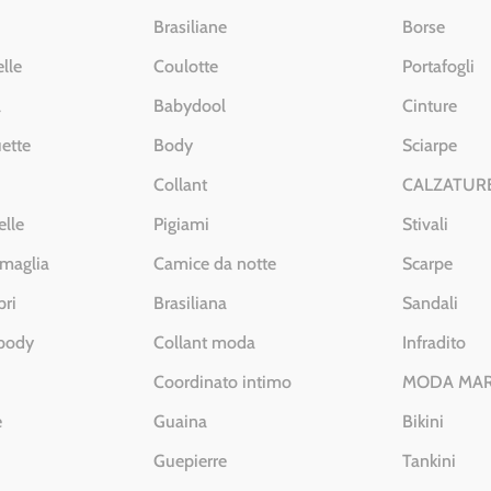
Brasiliane
Borse
lle
Coulotte
Portafogli
a
Babydool
Cinture
ette
Body
Sciarpe
Collant
CALZATUR
elle
Pigiami
Stivali
 maglia
Camice da notte
Scarpe
pri
Brasiliana
Sandali
 body
Collant moda
Infradito
Coordinato intimo
MODA MA
e
Guaina
Bikini
Guepierre
Tankini