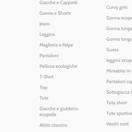
Giacche e Cappotti
Curvy girls
Gonne e Shorts
Gonna ecope
Jeans
Gonna lung
Leggins
Gonna longu
Maglieria e Felpe
Guess
Pantaloni
leggins ecop
Pellicce ecologiche
Miniabito in
T-Shirt
Pantaloni ca
Top
Sottogiacca
Tute
Tuta short
Giacche e giubbino
Tute sportiv
ecopelle
Vestiti corti
Abito classico