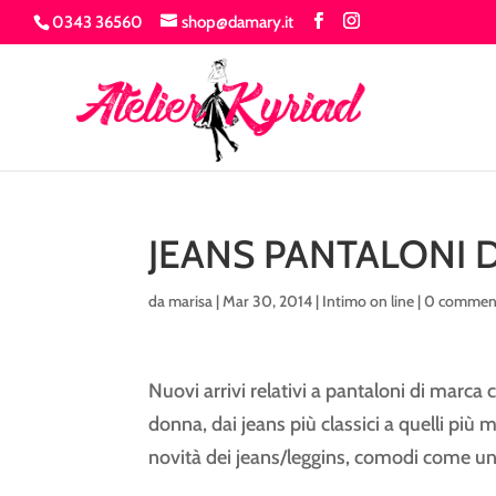
0343 36560
shop@damary.it
JEANS PANTALONI
da
marisa
|
Mar 30, 2014
|
Intimo on line
|
0 commen
Nuovi arrivi relativi a pantaloni di marc
donna, dai jeans più classici a quelli più 
novità dei jeans/leggins, comodi come un