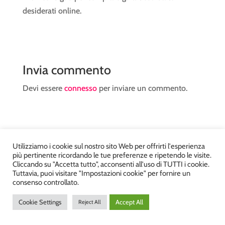
desiderati online.
Invia commento
Devi essere
connesso
per inviare un commento.
Utilizziamo i cookie sul nostro sito Web per offrirti l'esperienza
più pertinente ricordando le tue preferenze e ripetendo le visite.
Atelier Kyriad da Mary – via Carducci, 12 – Chiavenna –
Cliccando su "Accetta tutto", acconsenti all'uso di TUTTI i cookie.
Sondrio P.Iva 00812910149 – Tel. 0343 36560 – Sito
Tuttavia, puoi visitare "Impostazioni cookie" per fornire un
consenso controllato.
realizzato da
DiegoGiuriani.com
Cookie Settings
Accept All
Reject All