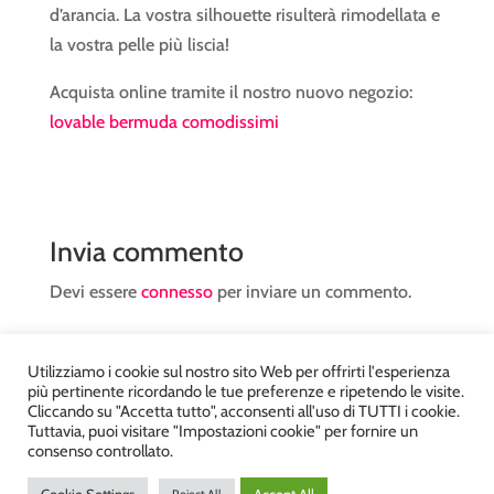
d’arancia. La vostra silhouette risulterà rimodellata e
la vostra pelle più liscia!
Acquista online tramite il nostro nuovo negozio:
lovable bermuda comodissimi
Invia commento
Devi essere
connesso
per inviare un commento.
Utilizziamo i cookie sul nostro sito Web per offrirti l'esperienza
più pertinente ricordando le tue preferenze e ripetendo le visite.
Cliccando su "Accetta tutto", acconsenti all'uso di TUTTI i cookie.
Tuttavia, puoi visitare "Impostazioni cookie" per fornire un
Atelier Kyriad da Mary – via Carducci, 12 – Chiavenna –
consenso controllato.
Sondrio P.Iva 00812910149 – Tel. 0343 36560 – Sito