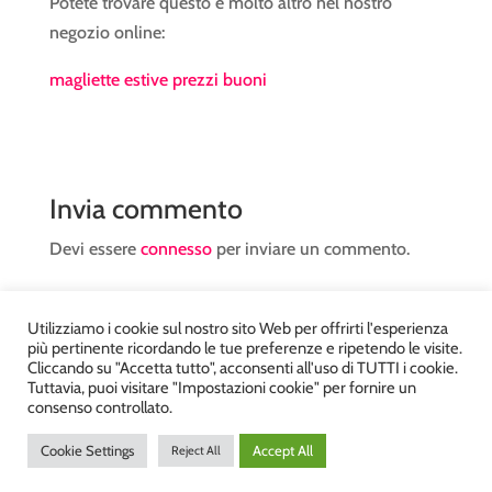
Potete trovare questo e molto altro nel nostro
negozio online:
magliette estive prezzi buoni
Invia commento
Devi essere
connesso
per inviare un commento.
Utilizziamo i cookie sul nostro sito Web per offrirti l'esperienza
più pertinente ricordando le tue preferenze e ripetendo le visite.
Cliccando su "Accetta tutto", acconsenti all'uso di TUTTI i cookie.
Tuttavia, puoi visitare "Impostazioni cookie" per fornire un
Atelier Kyriad da Mary – via Carducci, 12 – Chiavenna –
consenso controllato.
Sondrio P.Iva 00812910149 – Tel. 0343 36560 – Sito
Cookie Settings
Accept All
Reject All
realizzato da
DiegoGiuriani.com