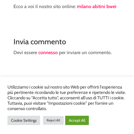
Ecco a voi il nostro sito online:
milano abitini bwei
Invia commento
Devi essere
connesso
per inviare un commento.
Utilizziamo i cookie sul nostro sito Web per offrirti l'esperienza
più pertinente ricordando le tue preferenze e ripetendo le visite.
Atelier Kyriad da Mary – via Carducci, 12 – Chiavenna –
Cliccando su "Accetta tutto", acconsenti all'uso di TUTTI i cookie.
Sondrio P.Iva 00812910149 – Tel. 0343 36560 – Sito
Tuttavia, puoi visitare "Impostazioni cookie" per fornire un
consenso controllato.
realizzato da
DiegoGiuriani.com
Cookie Settings
Accept All
Reject All