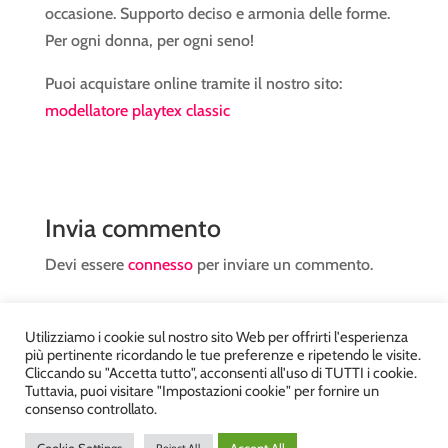
occasione. Supporto deciso e armonia delle forme.
Per ogni donna, per ogni seno!
Puoi acquistare online tramite il nostro sito:
modellatore playtex classic
Invia commento
Devi essere
connesso
per inviare un commento.
Utilizziamo i cookie sul nostro sito Web per offrirti l'esperienza
più pertinente ricordando le tue preferenze e ripetendo le visite.
Cliccando su "Accetta tutto", acconsenti all'uso di TUTTI i cookie.
Tuttavia, puoi visitare "Impostazioni cookie" per fornire un
Atelier Kyriad da Mary – via Carducci, 12 – Chiavenna –
consenso controllato.
Sondrio P.Iva 00812910149 – Tel. 0343 36560 – Sito