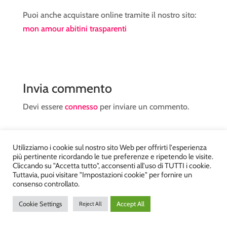
Puoi anche acquistare online tramite il nostro sito:
mon amour abitini trasparenti
Invia commento
Devi essere
connesso
per inviare un commento.
Utilizziamo i cookie sul nostro sito Web per offrirti l'esperienza
più pertinente ricordando le tue preferenze e ripetendo le visite.
Cliccando su "Accetta tutto", acconsenti all'uso di TUTTI i cookie.
Tuttavia, puoi visitare "Impostazioni cookie" per fornire un
Atelier Kyriad da Mary – via Carducci, 12 – Chiavenna –
consenso controllato.
Sondrio P.Iva 00812910149 – Tel. 0343 36560 – Sito
Cookie Settings
Accept All
Reject All
realizzato da
DiegoGiuriani.com