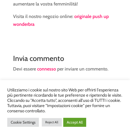
aumentare la vostra femminilità!
Visita il nostro negozio online:
originale push up
wonderbra
Invia commento
Devi essere
connesso
per inviare un commento.
Utilizziamo i cookie sul nostro sito Web per offrirti l'esperienza
più pertinente ricordando le tue preferenze e ripetendo le visite.
Cliccando su "Accetta tutto", acconsenti all'uso di TUTTI i cookie.
Tuttavia, puoi visitare "Impostazioni cookie" per fornire un
Atelier Kyriad da Mary – via Carducci, 12 – Chiavenna –
consenso controllato.
Sondrio P.Iva 00812910149 – Tel. 0343 36560 – Sito
Cookie Settings
Accept All
Reject All
realizzato da
DiegoGiuriani.com