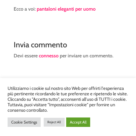
Ecco a voi:
pantaloni eleganti per uomo
Invia commento
Devi essere
connesso
per inviare un commento.
Utilizziamo i cookie sul nostro sito Web per offrirti l'esperienza
più pertinente ricordando le tue preferenze e ripetendo le visite.
Atelier Kyriad da Mary – via Carducci, 12 – Chiavenna –
Cliccando su "Accetta tutto", acconsenti all'uso di TUTTI i cookie.
Tuttavia, puoi visitare "Impostazioni cookie" per fornire un
Sondrio P.Iva 00812910149 – Tel. 0343 36560 – Sito
consenso controllato.
realizzato da
DiegoGiuriani.com
Cookie Settings
Accept All
Reject All